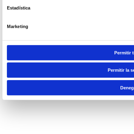
Estadística
Marketing
Permitir 
Permitir la s
Deneg