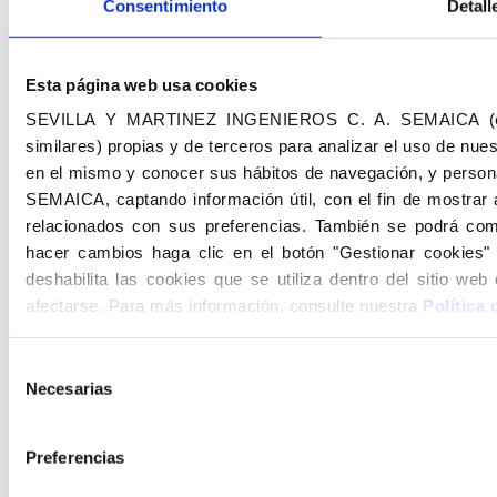
Consentimiento
Detall
Esta página web usa cookies
SEVILLA Y MARTINEZ INGENIEROS C. A. SEMAICA (en a
similares) propias y de terceros para analizar el uso de nues
en el mismo y conocer sus hábitos de navegación, y personal
SEMAICA, captando información útil, con el fin de mostrar 
relacionados con sus preferencias. También se podrá comp
hacer cambios haga clic en el botón "Gestionar cookies" 
deshabilita las cookies que se utiliza dentro del sitio w
afectarse. Para más información, consulte nuestra 
Política
Selección
Necesarias
de
consentimiento
Preferencias